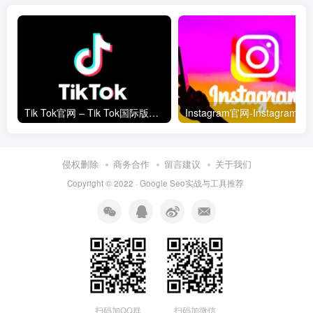
Tik Tok官网 – Tik Tok国际版网页入口
Instagram官网-In
侵权删除
商务合作
留言建议
关于我们
Copyright © 2022 ·
Google Seo实战与工具推荐
扫码加QQ群
扫码加微信