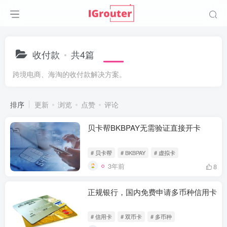
收付款
共4篇
跨境电商、海淘的收付款解决方案。
排序
更新
浏览
点赞
评论
贝卡帮BKBPAY无需验证直接开卡
# 贝卡帮
# BKBPAY
# 虚拟卡
3年前
8
正规银行，国内免费申请多币种信用卡
# 信用卡
# 双币卡
# 多币种