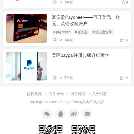
3年前
9
派安盈Payoneer——可开美元、欧
元、英镑收款账户
# payoneer
# 派安盈
# 派安盈注册
3年前
14
美区paypal注册步骤详细教学
3年前
12
侵权删除
商务合作
留言建议
关于我们
Copyright © 2022 ·
Google Seo实战与工具推荐