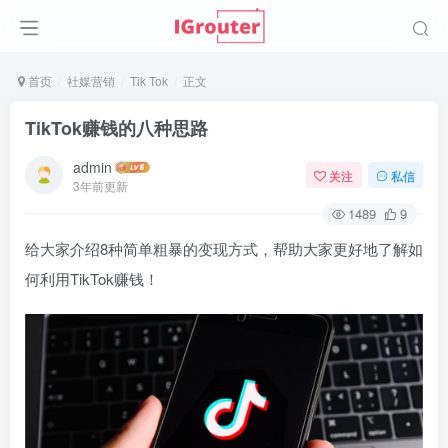
首页
社媒营销
Tik Tok
正文
TikTok赚钱的八种思路
admin
关注
私信
3年前更新
1489
9
给大家介绍8种简单粗暴的变现方式，帮助大家更好地了解如
何利用TikTok赚钱！