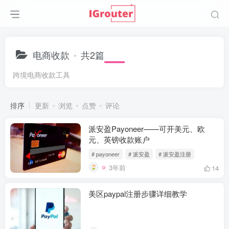
电商收款
共2篇
跨境电商收款工具
排序
更新
浏览
点赞
评论
派安盈Payoneer——可开美元、欧
元、英镑收款账户
# payoneer
# 派安盈
# 派安盈注册
3年前
14
美区paypal注册步骤详细教学