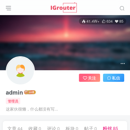
41.4W+
634
85
关注
私信
admin
管理员
这家伙很懒，什么都没有写...
文章
44
收藏
0
评论
0
板块
0
帖子
0
粉丝
85