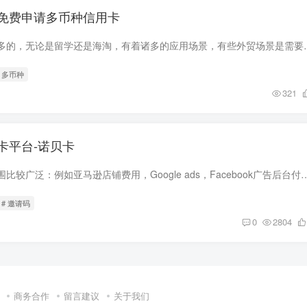
免费申请多币种信用卡
双币卡的用例是非常多的，无论是留学还是海淘，有着诸多的应用场景，有
# 多币种
321
卡平台-诺贝卡
虚拟信用卡应用的范围比较广泛：例如亚马逊店铺费用，Google ads，Facebook广告后台付款、海淘购物等，收款平台现在相继
# 邀请码
0
2804
商务合作
留言建议
关于我们