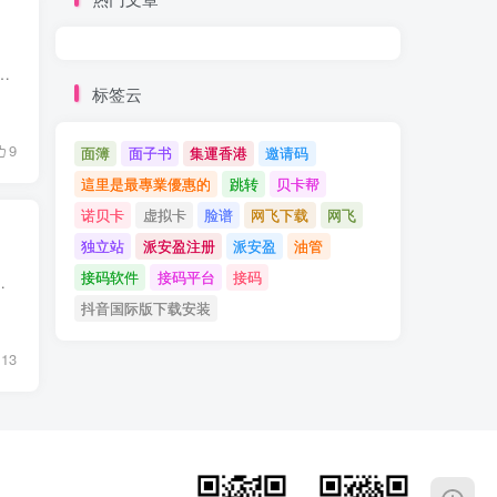
些外贸场景是需要多币种实体信用卡的。我平时也会逛逛各类网站，一般的域名主机商都必须使用信用卡，例如甲骨文和谷歌云！...
标签云
9
面簿
面子书
集運香港
邀请码
這里是最專業優惠的
跳转
贝卡帮
诺贝卡
虚拟卡
脸谱
网飞下载
网飞
独立站
派安盈注册
派安盈
油管
接码软件
接码平台
接码
推出了自己的虚拟卡，但是充值都有一定的难度，今天我就来推荐一个在国内...
抖音国际版下载安装
13