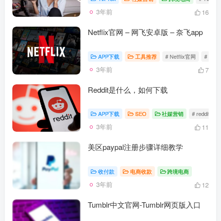
3年前
16
Netflix官网 – 网飞安卓版 – 奈飞app
APP下载
工具推荐
# Netflix官网
# 网飞
3年前
7
Reddit是什么，如何下载
APP下载
SEO
社媒营销
# reddit
3年前
11
美区paypal注册步骤详细教学
收付款
电商收款
跨境电商
3年前
12
Tumblr中文官网-Tumblr网页版入口