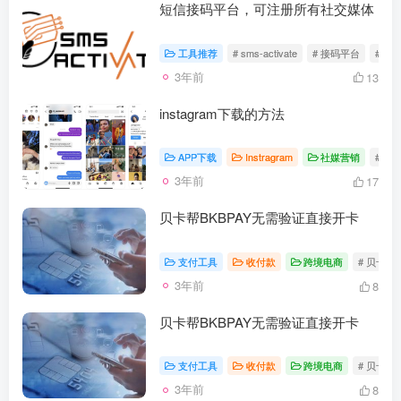
短信接码平台，可注册所有社交媒体
工具推荐
# sms-activate
# 接码平台
# 接
3年前
13
instagram下载的方法
APP下载
Instragram
社媒营销
# in
3年前
17
贝卡帮BKBPAY无需验证直接开卡
支付工具
收付款
跨境电商
# 贝卡帮
3年前
8
贝卡帮BKBPAY无需验证直接开卡
支付工具
收付款
跨境电商
# 贝卡帮
3年前
8