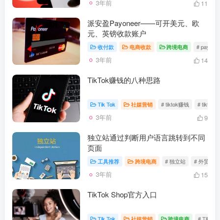
3年前
11
派安盈Payoneer——可开美元、欧
元、英镑收款账户
收付款
电商收款
跨境电商
# payone
3年前
14
TikTok赚钱的八种思路
Tik Tok
社媒营销
# tiktok赚钱
# tikto
3年前
9
独立站通过判断用户语言跳转到不同
页面
工具推荐
跨境电商
# 独立站
# 外贸
3年前
15
TikTok Shop官方入口
Tik Tok
社媒营销
跨境电商
# TikTok