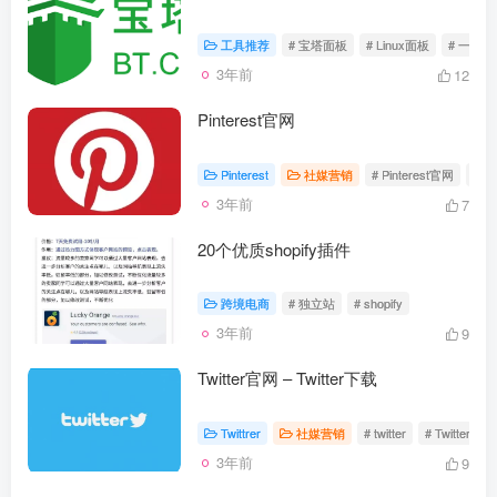
工具推荐
# 宝塔面板
# Linux面板
# 一键ln
3年前
12
Pinterest官网
Pinterest
社媒营销
# Pinterest官网
# Pi
3年前
7
20个优质shopify插件
跨境电商
# 独立站
# shopify
3年前
9
Twitter官网 – Twitter下载
Twittrer
社媒营销
# twitter
# Twitter官网
3年前
9