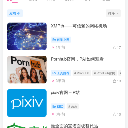
发布
排序
44
XMRth——可信赖的网络机场
科学上网
1年前
17
Pornhub官网，P站如何观看
工具推荐
# PronHub
# PronHub官网
# Pr
3年前
13
pixiv官网 – P站
SEO
# pixiv
3年前
10
最全面的宝塔面板替代品