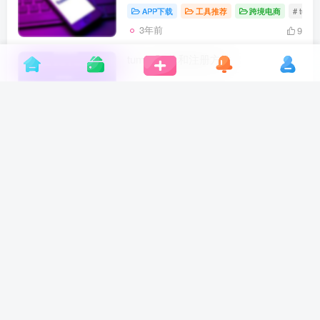
APP下载
工具推荐
跨境电商
# tumbl
3年前
9
tumblr下载和注册方法
跨境电商
# tumblr.com
# tumblr下载
# tum
3年前
13
派安盈Payoneer——可开美元、欧
元、英镑收款账户
收付款
电商收款
跨境电商
# payone
3年前
14
TikTok app下载
Tik Tok
社媒营销
# 抖音国际版
# tikt
3年前
24
抖音国际版 tiktok下载