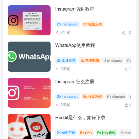
Instagram防封教程
Instragram
社媒营销
3年前
13
WhatsApp使用教程
工具推荐
跨境电商
# whatsapp
# wha
3年前
7
Instagram怎么注册
Instragram
社媒营销
# instagram
# In
3年前
9
Reddit是什么，如何下载
APP下载
SEO
社媒营销
# reddit