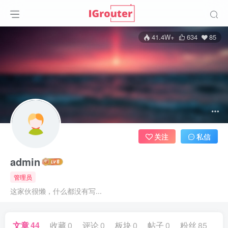
41.4W+
634
85
关注
私信
admin
管理员
这家伙很懒，什么都没有写...
文章
44
收藏
0
评论
0
板块
0
帖子
0
粉丝
85