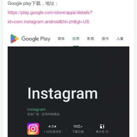
Google play下载，地址：
https://play.google.com/store/apps/details?
id=com.instagram.android&hl=zh&gl=US