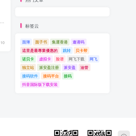
Spotify（/ˈspɒtɪfaɪ/），中文译作“声田”），是一家瑞典在线音乐流媒体平台，2006年4月由Daniel Ek和Martin Lorentzon在瑞典创立。目前是全球最大的流音乐服务商，与环球音乐集团、索尼音...
标签云
面簿
面子书
集運香港
邀请码
10
這里是最專業優惠的
跳转
贝卡帮
诺贝卡
虚拟卡
脸谱
网飞下载
网飞
独立站
派安盈注册
派安盈
油管
接码软件
接码平台
接码
抖音国际版下载安装