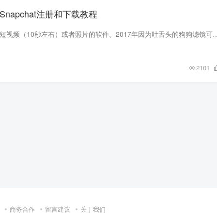
，Snapchat注册和下载教程
Snapchat是一个分享短视频（10秒左右）或者照片的软件。2017年因为吐舌头的狗狗滤镜可能火起来的，大部分美国年轻人把snapchat
2101
商务合作
留言建议
关于我们