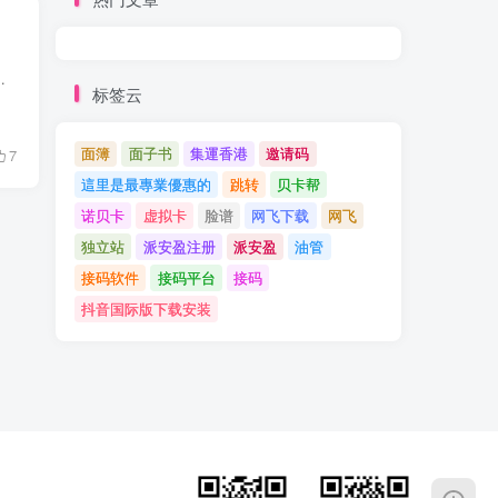
视为发短信。因为你除了发短信以外，也发拍的照片。 Snapchat百科 ...
标签云
面簿
面子书
集運香港
邀请码
7
這里是最專業優惠的
跳转
贝卡帮
诺贝卡
虚拟卡
脸谱
网飞下载
网飞
独立站
派安盈注册
派安盈
油管
接码软件
接码平台
接码
抖音国际版下载安装