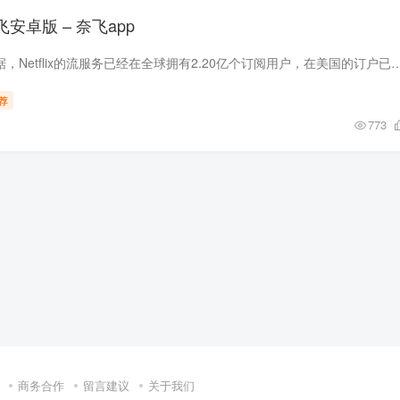
 网飞安卓版 – 奈飞app
截至2022年6月的数据，Netflix的流服务已经在全球拥有2.20亿个订阅用户，在美国的订户已达到7330万。其主要的竞争对手有Disney+、Hulu、HBO Max、Amazon 
荐
773
商务合作
留言建议
关于我们