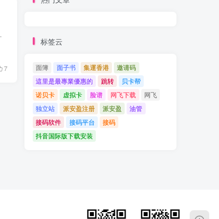
Prime Video、YouTube Premium及Apple T...
标签云
面簿
面子书
集運香港
邀请码
7
這里是最專業優惠的
跳转
贝卡帮
诺贝卡
虚拟卡
脸谱
网飞下载
网飞
独立站
派安盈注册
派安盈
油管
接码软件
接码平台
接码
抖音国际版下载安装