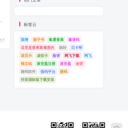
 Transformer），是OpenAI开发的人工智能聊天机器人程序，于2022年11月推出。该程序使用基于GPT-3.5架构的大型语言...
标签云
面簿
面子书
集運香港
邀请码
7
這里是最專業優惠的
跳转
贝卡帮
诺贝卡
虚拟卡
脸谱
网飞下载
网飞
独立站
派安盈注册
派安盈
油管
接码软件
接码平台
接码
抖音国际版下载安装