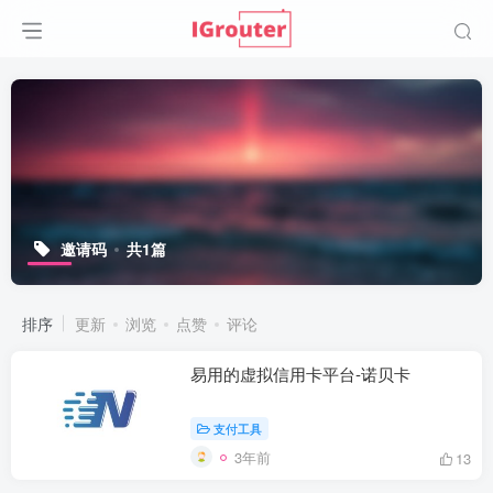
邀请码
共1篇
排序
更新
浏览
点赞
评论
易用的虚拟信用卡平台-诺贝卡
支付工具
3年前
13