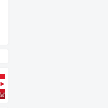
YouTube官网 – Youtube网页版官网入口
抖音国际版 tiktok下载
Facebook官网，脸书网页版登录入口
Tik