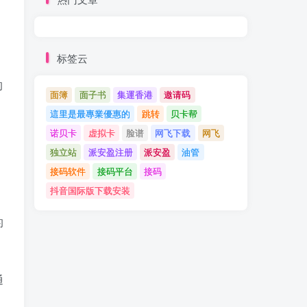
标签云
的
面簿
面子书
集運香港
邀请码
這里是最專業優惠的
跳转
贝卡帮
诺贝卡
虚拟卡
脸谱
网飞下载
网飞
独立站
派安盈注册
派安盈
油管
接码软件
接码平台
接码
抖音国际版下载安装
的
通