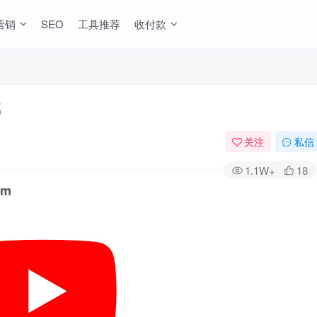
营销
SEO
工具推荐
收付款
载
关注
私信
1.1W+
18
om