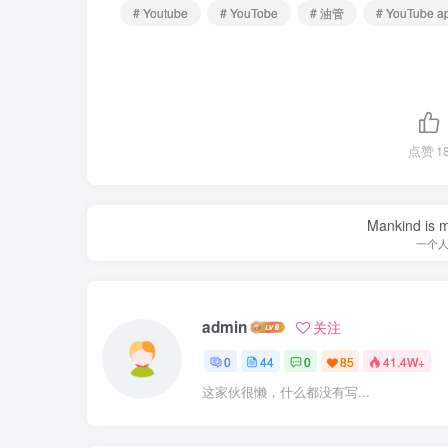
# Youtube
# YouTobe
# 油管
# YouTube a
点赞
1
Mankind is ma
一个
admin
关注
0
44
0
85
41.4W+
这家伙很懒，什么都没有写...