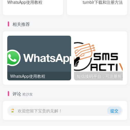
WhatsApp使用教程
tumblr下载和注册方法
相关推荐
WhatsApp使用教程
短
评论
抢沙发
欢迎您留下宝贵的见解！
提交