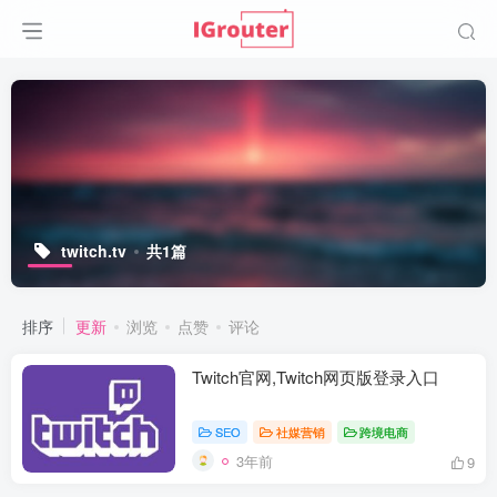
twitch.tv
共1篇
排序
更新
浏览
点赞
评论
Twitch官网,Twitch网页版登录入口
SEO
社媒营销
跨境电商
3年前
9