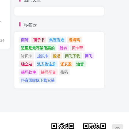
载TikTok是不可能的。我这里终结了TikTok的下载方法，稍显复杂，只要是认真一点，基本没有什么压力。
标签云
面簿
面子书
集運香港
邀请码
24
這里是最專業優惠的
跳转
贝卡帮
诺贝卡
虚拟卡
脸谱
网飞下载
网飞
独立站
派安盈注册
派安盈
油管
接码软件
接码平台
接码
抖音国际版下载安装