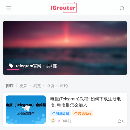
telegram官网
共1篇
排序
更新
浏览
点赞
评论
电报(Telegram)教程: 如何下载注册电
报, 电报群怎么加入
社媒营销
跨境电商
3年前
6