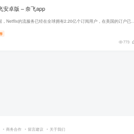
 网飞安卓版 – 奈飞app
截至2022年6月的数据，Netflix的流服务已经在全球拥有2.20亿个订阅用户，在美国的订户已达到7330万。其主要的竞争对手有Disney+、Hulu、HBO Max、Amazon 
荐
773
商务合作
留言建议
关于我们