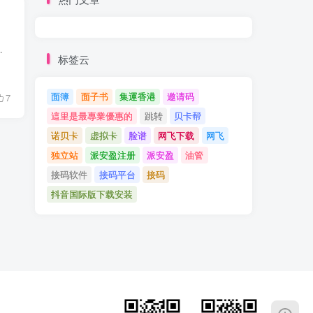
Prime Video、YouTube Premium及Apple T...
标签云
面簿
面子书
集運香港
邀请码
7
這里是最專業優惠的
跳转
贝卡帮
诺贝卡
虚拟卡
脸谱
网飞下载
网飞
独立站
派安盈注册
派安盈
油管
接码软件
接码平台
接码
抖音国际版下载安装