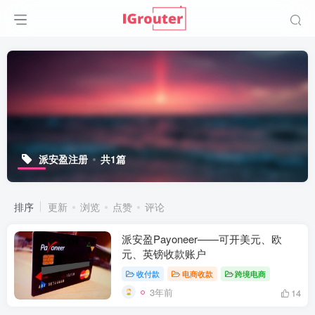
派安盈注册
共1篇
排序
更新
浏览
点赞
评论
派安盈Payoneer——可开美元、欧
元、英镑收款账户
收付款
电商收款
跨境电商
3年前
14