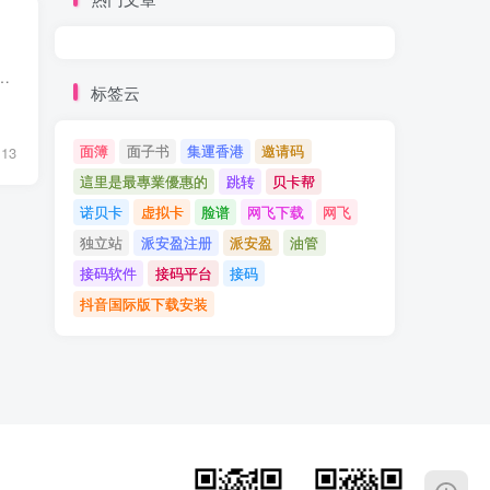
个国家的海量手机号码，可以接到短信，注册社交媒体或者各类型应用都非常方便。
标签云
面簿
面子书
集運香港
邀请码
13
這里是最專業優惠的
跳转
贝卡帮
诺贝卡
虚拟卡
脸谱
网飞下载
网飞
独立站
派安盈注册
派安盈
油管
接码软件
接码平台
接码
抖音国际版下载安装